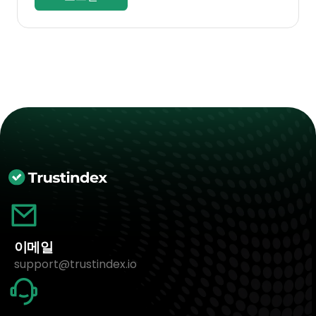
이메일
support@trustindex.io