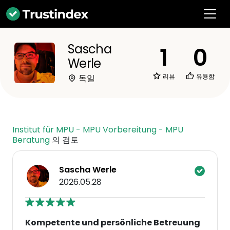
Sascha
1
0
Werle
리뷰
유용함
독일
Institut für MPU - MPU Vorbereitung - MPU
Beratung
의 검토
Sascha Werle
2026.05.28
Kompetente und persönliche Betreuung