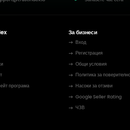
dex
За бизнеси
Вход
Регистрация
си
Общи условия
т
Политика за поверителн
ейт програма
Насоки за отзиви
Google Seller Rating
ЧЗВ