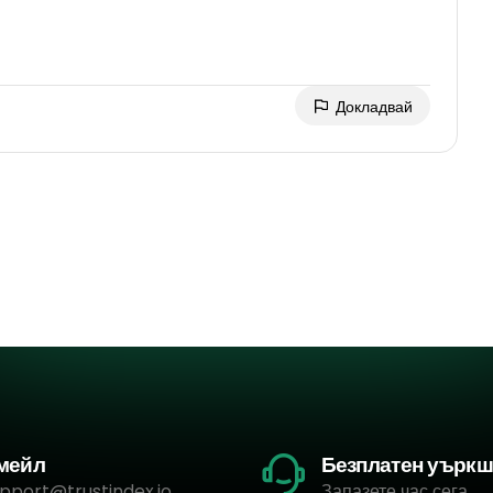
Докладвай
мейл
Безплатен уърк
pport@trustindex.io
Запазете час сега