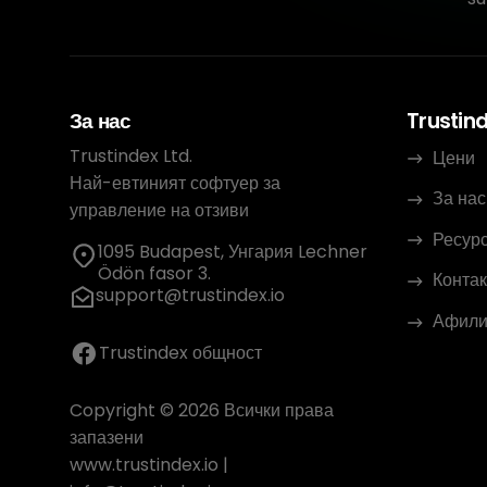
За нас
Trustin
Trustindex Ltd.
Цени
Най-евтиният софтуер за
За нас
управление на отзиви
Ресур
1095 Budapest, Унгария Lechner
Ödön fasor 3.
Контак
support@trustindex.io
Афили
Trustindex общност
Copyright © 2026 Всички права
запазени
www.trustindex.io
|