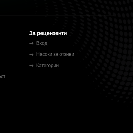
За рецензенти
Вход
Насоки за отзиви
Категории
ост