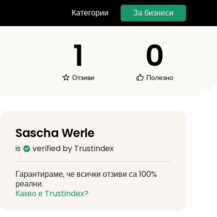
За бизнеси
Категории
1
0
Отзиви
Полезно
Sascha Werle
is
verified by Trustindex
Гарантираме, че всички отзиви са 100%
реални.
Какво е Trustindex?