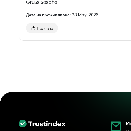
GruSs Sascha
Дата на преживяване:
28 May, 2026
Полезно
И
su