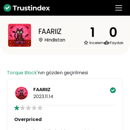
1
0
FAARIIZ
Hindistan
İncelemeler
Faydalı
Torque Block
'nın gözden geçirilmesi
FAARIIZ
2023.11.14
Overpriced