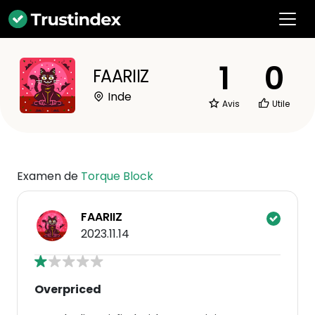
1
0
FAARIIZ
Inde
Avis
Utile
Examen de
Torque Block
FAARIIZ
2023.11.14
Overpriced