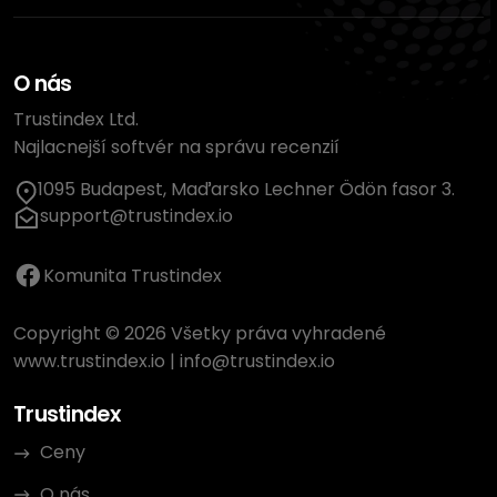
O nás
Trustindex Ltd.
Najlacnejší softvér na správu recenzií
1095 Budapest, Maďarsko Lechner Ödön fasor 3.
support@trustindex.io
Komunita Trustindex
Copyright © 2026 Všetky práva vyhradené
www.trustindex.io
|
info@trustindex.io
Trustindex
Ceny
O nás