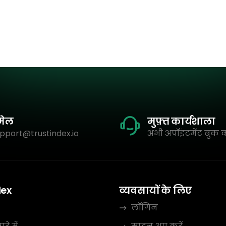
मेल
मुफ़्त कार्यशाला
pport@trustindex.io
अभी अपॉइंटमेंट बुक क
dex
व्यवसायों के लिए
लॉगिन