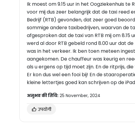
Ik moest om 9.15 uur in het Oogziekenhuis te 
voor mij dus zeer belangrijk dat de taxi reed 
Bedrijf (RTB) gevonden, dat zeer goed beoorde
sommige andere taxibedrijven, waarvan de taxi
afgesproken dat de taxi van RTB mij om 8.15 u
werd al door RTB gebeld rond 8.00 uur dat de 
was in het verkeer. Ik ben toen meteen ingest
aangekomen. De chauffeur was keurig en reed
als u ergens op tijd moet zijn. En de ritprijs, 
Er kon dus wel een fooi bij! En de staaroperat
kleine lettertjes goed kan schrijven op de iPad
अनुभव की तिथि:
25 November, 2024
उपयोगी