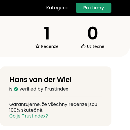
Pro firmy
Kategorie
1
0
Recenze
Užitečné
Hans van der Wiel
is
verified by Trustindex
Garantujeme, že všechny recenze jsou
100% skutečné.
Co je Trustindex?