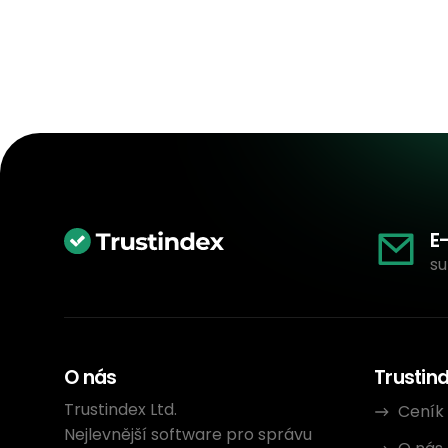
E
su
O nás
Trustin
Trustindex Ltd.
Ceník
Nejlevnější software pro správu