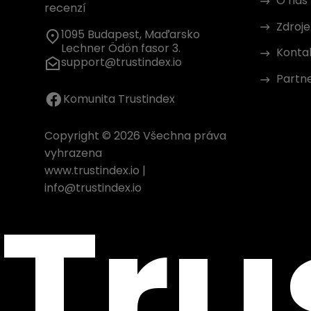
O nás
recenzí
Zdroje
1095 Budapest, Maďarsko
Lechner Ödön fasor 3.
Konta
support@trustindex.io
Partn
Komunita Trustindex
Copyright © 2026 Všechna práva
vyhrazena
www.trustindex.io
|
Tru
info@trustindex.io