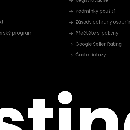
Registrovat se
Podmínky použití
kt
Zásady ochrany osobní
erský program
Přečtěte si pokyny
Google Seller Rating
Časté dotazy
sti