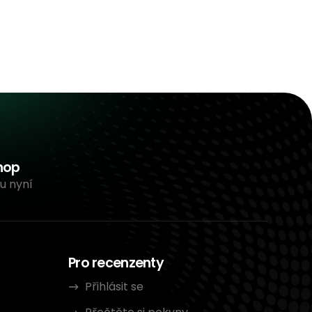
hop
u nyní
Pro recenzenty
Přihlásit se