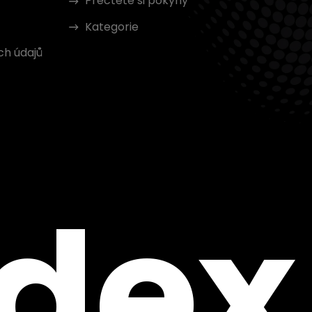
Přečtěte si pokyny
Kategorie
ch údajů
ndex