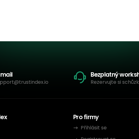
-mail
Bezplatný works
pport@trustindex.io
Rezervujte si schůzk
dex
Pro firmy
Přihlásit se