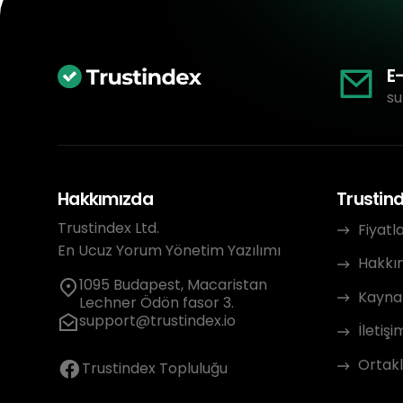
E
su
Hakkımızda
Trustin
Trustindex Ltd.
Fiyatl
En Ucuz Yorum Yönetim Yazılımı
Hakkı
1095 Budapest, Macaristan
Kayna
Lechner Ödön fasor 3.
support@trustindex.io
İletişi
Ortakl
Trustindex Topluluğu