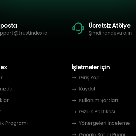
-posta
Ücretsiz Atölye
pport@trustindex.io
Şimdi randevu alın
dex
İşletmeler için
ar
Giriş Yap
mızda
Kaydol
klar
Kullanım Şartları
m
Gizlilik Politikası
ık Programı
Yönergeleri İnceleme
Google Satıcı Puanı