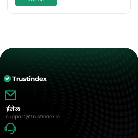
ईमेल
support@trustindex.io