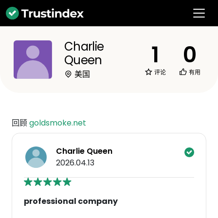
Charlie
1
0
Queen
评论
有用
美国
回顾
goldsmoke.net
Charlie Queen
2026.04.13
professional company