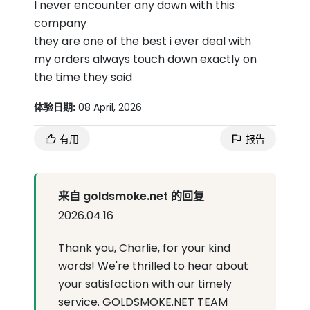
I never encounter any down with this
company
they are one of the best i ever deal with
my orders always touch down exactly on
the time they said
体验日期:
08 April, 2026
有用
报告
来自 goldsmoke.net 的回复
2026.04.16
Thank you, Charlie, for your kind
words! We're thrilled to hear about
your satisfaction with our timely
service. GOLDSMOKE.NET TEAM