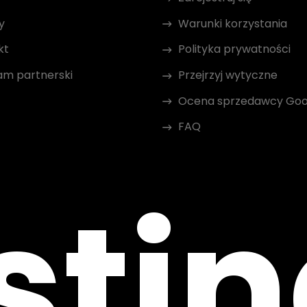
y
Warunki korzystania
kt
Polityka prywatności
am partnerski
Przejrzyj wytyczne
Ocena sprzedawcy Goo
FAQ
sti