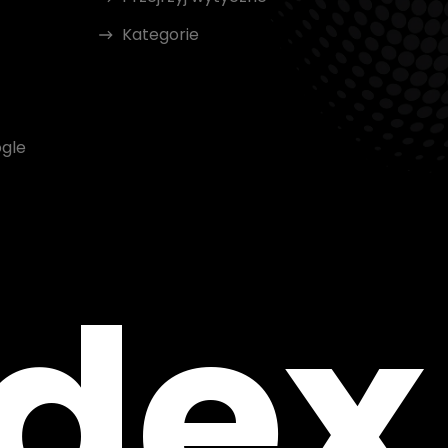
Kategorie
gle
ndex