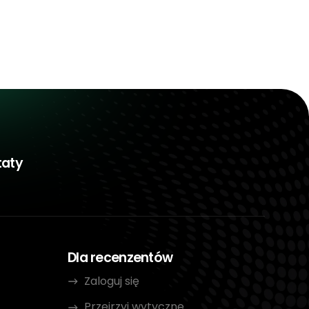
taty
Dla recenzentów
Zaloguj się
Przejrzyj wytyczne