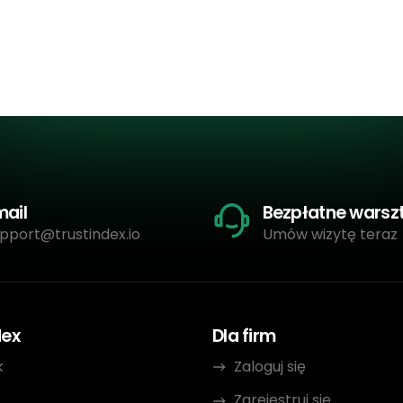
mail
Bezpłatne warsz
pport@trustindex.io
Umów wizytę teraz
dex
Dla firm
k
Zaloguj się
Zarejestruj się