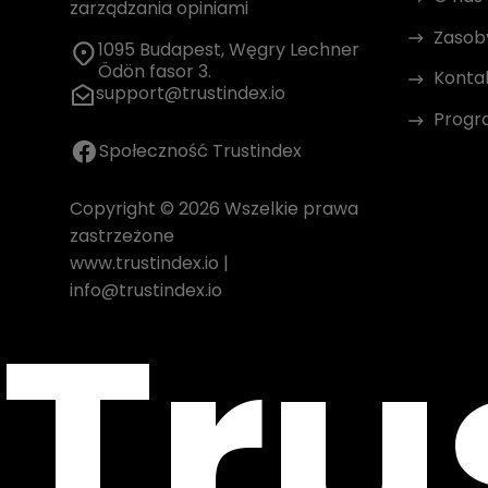
zarządzania opiniami
Zasob
1095 Budapest, Węgry Lechner
Ödön fasor 3.
Konta
support@trustindex.io
Progr
Społeczność Trustindex
Copyright © 2026 Wszelkie prawa
zastrzeżone
www.trustindex.io
|
Tru
info@trustindex.io