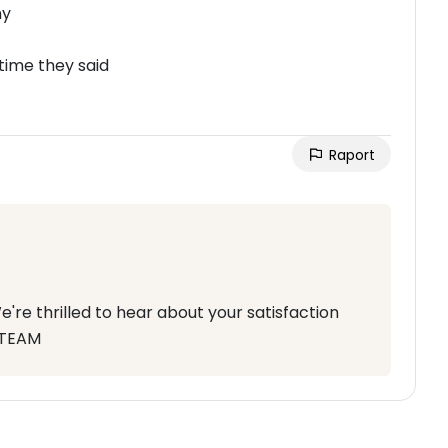
ny
time they said
Raport
e're thrilled to hear about your satisfaction
 TEAM