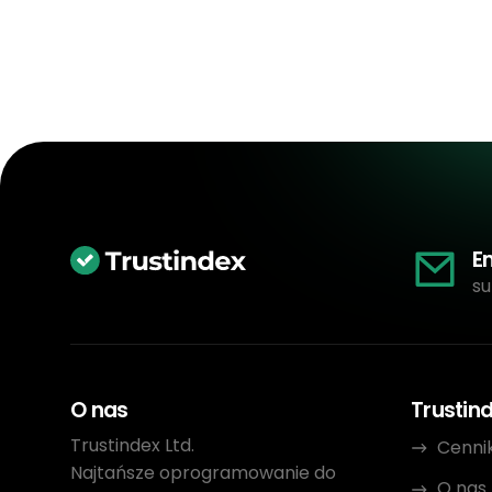
E
su
O nas
Trustin
Trustindex Ltd.
Cenni
Najtańsze oprogramowanie do
O nas