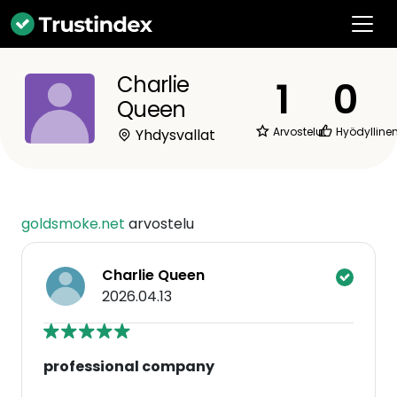
Charlie
1
0
Queen
Arvostelut
Hyödylline
Yhdysvallat
goldsmoke.net
arvostelu
Charlie Queen
2026.04.13
professional company