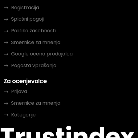
Registracija
Splošni pogoji
Politika zasebnosti
Smernice za mnenja
Google ocena prodajalca
Pogosta vprašanja
Za ocenjevalce
Prijava
Smernice za mnenja
Kategorije
Trustindex