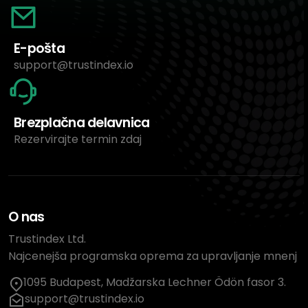
E-pošta
support@trustindex.io
Brezplačna delavnica
Rezervirajte termin zdaj
O nas
Trustindex Ltd.
Najcenejša programska oprema za upravljanje mnenj
1095 Budapest, Madžarska Lechner Ödön fasor 3.
support@trustindex.io