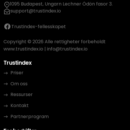
1095 Budapest, Ungarn Lechner Ödön fasor 3.
support@trustindex.io
Trustindex-fellesskapet
Copyright © 2026 Alle rettigheter forbeholdt
www.trustindex.io
|
info@trustindex.io
Trustindex
Priser
Om oss
Ressurser
Kontakt
Partnerprogram