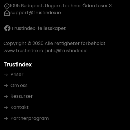
1095 Budapest, Ungarn Lechner Ödön fasor 3.
support@trustindex.io
Trustindex-fellesskapet
Copyright © 2026 Alle rettigheter forbeholdt
www.trustindex.io
|
info@trustindex.io
Trustindex
Priser
Om oss
Ressurser
Kontakt
Partnerprogram