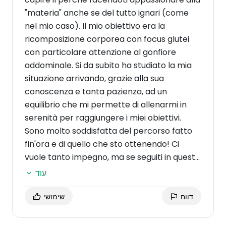
"materia" anche se del tutto ignari (come
nel mio caso). Il mio obiettivo era la
ricomposizione corporea con focus glutei
con particolare attenzione al gonfiore
addominale. Si da subito ha studiato la mia
situazione arrivando, grazie alla sua
conoscenza e tanta pazienza, ad un
equilibrio che mi permette di allenarmi in
serenità per raggiungere i miei obiettivi.
Sono molto soddisfatta del percorso fatto
fin'ora e di quello che sto ottenendo! Ci
vuole tanto impegno, ma se seguiti in questo
modo il tutto è più facile!
Ringrazio davvero
עוד
Fabio e lo consiglio a tutte quelle ragazze
che vorrebbero iniziare un percorso e non
דווח
שימושי
sanno da dove iniziare
... Lui è una vera e
propria guida del mestiere, paziente,