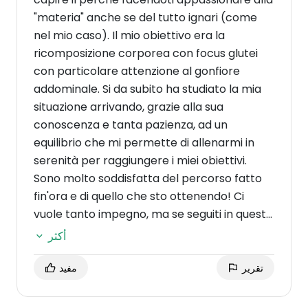
"materia" anche se del tutto ignari (come
nel mio caso). Il mio obiettivo era la
ricomposizione corporea con focus glutei
con particolare attenzione al gonfiore
addominale. Si da subito ha studiato la mia
situazione arrivando, grazie alla sua
conoscenza e tanta pazienza, ad un
equilibrio che mi permette di allenarmi in
serenità per raggiungere i miei obiettivi.
Sono molto soddisfatta del percorso fatto
fin'ora e di quello che sto ottenendo! Ci
vuole tanto impegno, ma se seguiti in questo
modo il tutto è più facile!
Ringrazio davvero
أكثر
Fabio e lo consiglio a tutte quelle ragazze
che vorrebbero iniziare un percorso e non
تقرير
مفيد
sanno da dove iniziare
... Lui è una vera e
propria guida del mestiere, paziente,