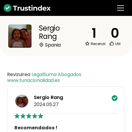
Sergio
1
0
Rang
Recenzii
Util
Spania
Revizuirea
LegalSuma Abogados
www.tunacionalidad.es
Sergio Rang
2024.05.27
Recomendados !