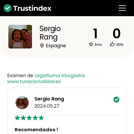
Sergio
1
0
Rang
Avis
Utile
Espagne
Examen de
LegalSuma Abogados
www.tunacionalidad.es
Sergio Rang
2024.05.27
Recomendados !