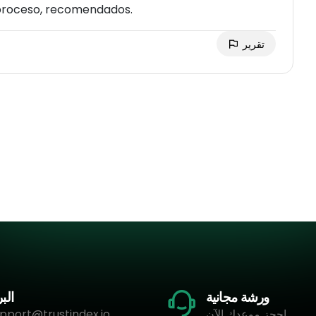
 proceso, recomendados.
تقرير
ورشة مجانية
البر
احجز موعدك الآن
pport@trustindex.io