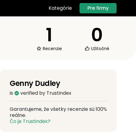
Pre firmy
Kategórie
1
0
Recenzie
Užitočné
Genny Dudley
is
verified by Trustindex
Garantujeme, že všetky recenzie sú 100%
reálne.
Čo je Trustindex?