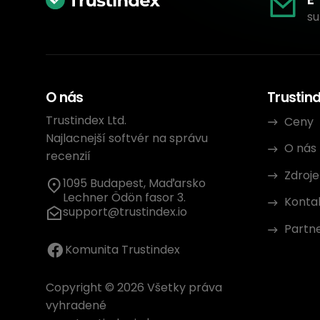
su
O nás
Trustin
Trustindex Ltd.
Ceny
Najlacnejší softvér na správu
O nás
recenzií
Zdroje
1095 Budapest, Maďarsko
Lechner Ödön fasor 3.
Konta
support@trustindex.io
Partn
Komunita Trustindex
Copyright © 2026 Všetky práva
vyhradené