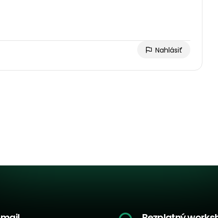
Nahlásiť
-mail
Bezplatný works