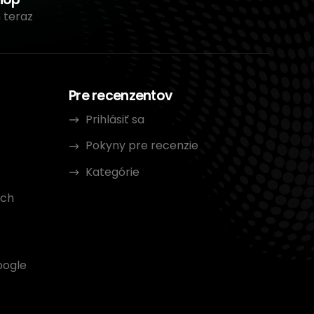
 teraz
Pre recenzentov
Prihlásiť sa
Pokyny pre recenzie
Kategórie
ých
oogle