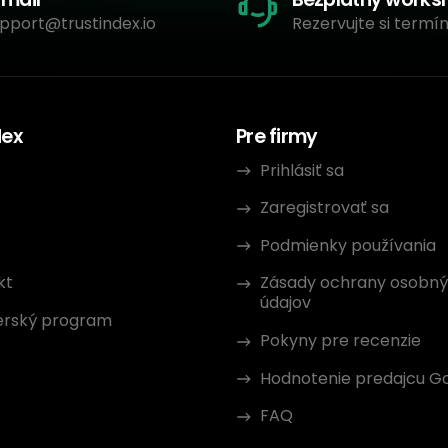
pport@trustindex.io
Rezervujte si termín
dex
Pre firmy
Prihlásiť sa
Zaregistrovať sa
Podmienky používania
kt
Zásady ochrany osobn
údajov
erský program
Pokyny pre recenzie
Hodnotenie predajcu G
FAQ