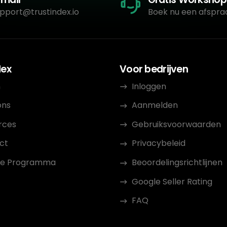
pport@trustindex.io
Boek nu een afspra
dex
Voor bedrijven
n
Inloggen
ons
Aanmelden
rces
Gebruiksvoorwaarden
ct
Privacybeleid
iate Programma
Beoordelingsrichtlijnen
Google Seller Rating
FAQ