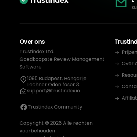
su
Over ons
Trustin
Trustindex Ltd.
Prijze
Goedkoopste Review Management
Over 
Software
Resou
1095 Budapest, Hongarije
Lechner Ödön fasor 3.
Conta
support@trustindex.io
Affil
Trustindex Community
Copyright © 2026 Alle rechten
voorbehouden