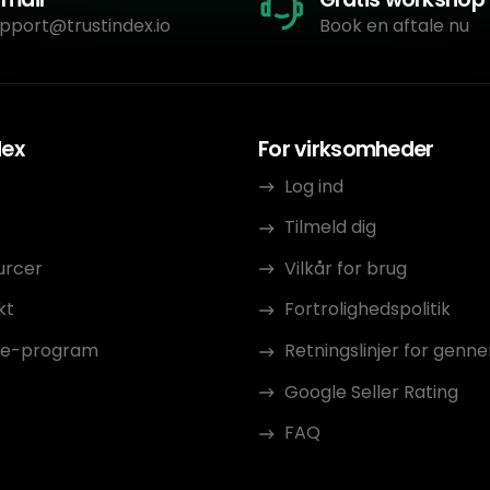
pport@trustindex.io
Book en aftale nu
dex
For virksomheder
Log ind
s
Tilmeld dig
urcer
Vilkår for brug
kt
Fortrolighedspolitik
ate-program
Retningslinjer for gen
Google Seller Rating
FAQ