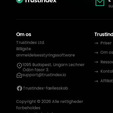
su
Om os
Trustin
Trustindex Ltd.
Priser
Billigste
Om o
anmeldelsesstyringssoftware
Resso
1095 Budapest, Ungarn Lechner
Ödön fasor 3.
Konta
support@trustindex.io
Affili
Trustindex-fællesskab
Copyright © 2026 Alle rettigheder
forbeholdes