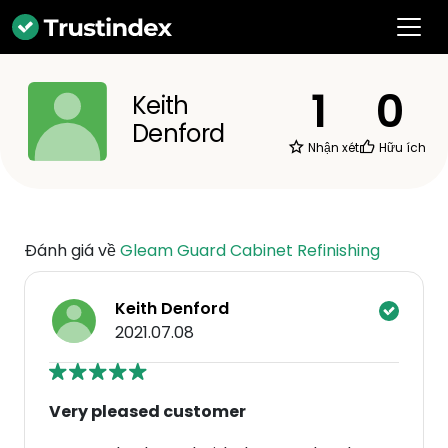
1
0
Keith
Denford
Nhận xét
Hữu ích
Đánh giá về
Gleam Guard Cabinet Refinishing
Keith Denford
2021.07.08
Very pleased customer