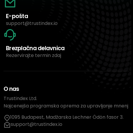
E-pošta
support@trustindex.io
Brezplačna delavnica
Rezervirajte termin zdaj
O nas
Trustindex Ltd.
Najcenejša programska oprema za upravljanje mnenj
1095 Budapest, Madžarska Lechner Ödön fasor 3.
support@trustindex.io