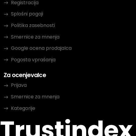
Registracija
Splošni pogoji
Politika zasebnosti
Smernice za mnenja
Google ocena prodajalca
Pogosta vprašanja
Za ocenjevalce
Prijava
Smernice za mnenja
Kategorije
Trustindex