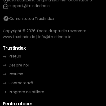
1095 Budapest, Ungaria Lechner Ödön fasor 3.
support@trustindex.io
Comunitatea Trustindex
Copyright © 2026 Toate drepturile rezervate
www.trustindex.io
|
info@trustindex.io
Trustindex
Prețuri
Despre noi
Resurse
Contactează
Program de afiliere
Pentru afaceri