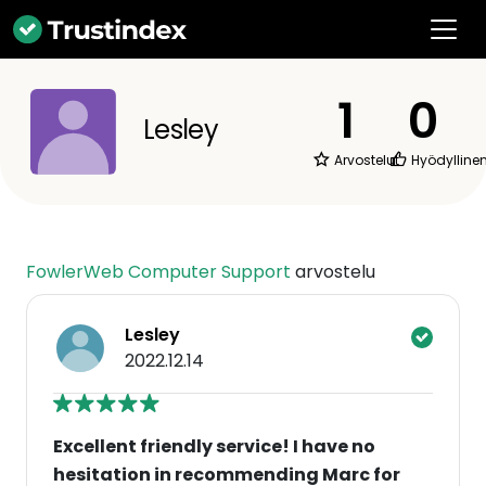
1
0
Lesley
Arvostelut
Hyödylline
FowlerWeb Computer Support
arvostelu
Lesley
2022.12.14
Excellent friendly service! I have no
hesitation in recommending Marc for