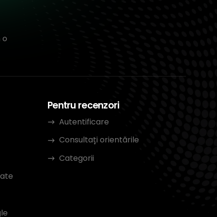
 o
Pentru recenzori
Autentificare
Consultați orientările
Categorii
tate
le