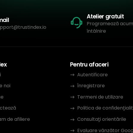
Atelier gratuit
mail
Programează acum
pport@trustindex.io
întâlnire
dex
Pentru afaceri
i
Autentificare
e noi
Înregistrare
se
Termeni de utilizare
ctează
Politica de confidențiali
m de afiliere
Consultați orientările
Evaluare vânzător Goog