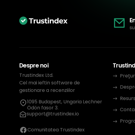
E
su
Despre noi
Trustin
Trustindex Ltd.
Prețur
Cel mai ieftin software de
Despr
gestionare a recenziilor
Resur
1095 Budapest, Ungaria Lechner
Ödön fasor 3.
Conta
support@trustindex.io
Progra
Comunitatea Trustindex