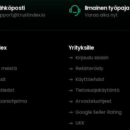
ähköposti
Ilmainen työpaja
pport@trustindex.io
Varaa aika nyt
dex
Yrityksille
t
Kirjaudu sisään
 meistä
Rekisteröidy
sit
Käyttöehdot
tiedot
Tietosuojakäytäntö
aniohjelma
Arvosteluohjeet
Google Seller Rating
UKK