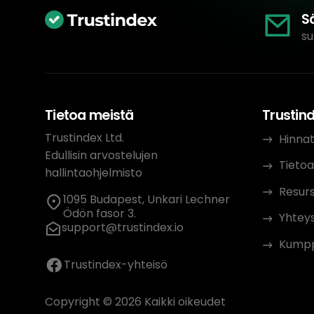
S
su
Tietoa meistä
Trustin
Trustindex Ltd.
Hinna
Edullisin arvostelujen
Tietoa
hallintaohjelmisto
Resurs
1095 Budapest, Unkari Lechner
Ödön fasor 3.
Yhteys
support@trustindex.io
Kumpp
Trustindex-yhteisö
Copyright © 2026 Kaikki oikeudet