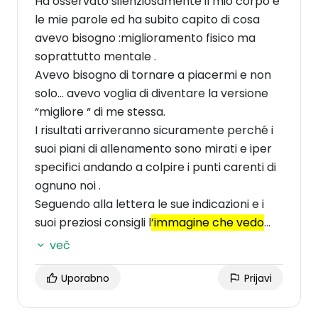
Ha osservato silenziosamente il mio corpo e
le mie parole ed ha subito capito di cosa
avevo bisogno :miglioramento fisico ma
soprattutto mentale .
Avevo bisogno di tornare a piacermi e non
solo… avevo voglia di diventare la versione
“migliore “ di me stessa.
I risultati arriveranno sicuramente perché i
suoi piani di allenamento sono mirati e iper
specifici andando a colpire i punti carenti di
ognuno noi .
Seguendo alla lettera le sue indicazioni e i
suoi preziosi consigli l
’immagine che vedo
riflessa nello specchio inizia a piacermi
več
sempre più
e questo ha migliorato non solo
la mia autostima , ma anche il rapporto con
Uporabno
Prijavi
gli altri .