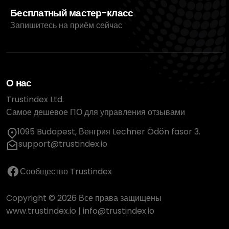
Бесплатный мастер-класс
Запишитесь на приём сейчас
О нас
Trustindex Ltd.
Самое дешевое ПО для управления отзывами
1095 Budapest, Венгрия Lechner Ödön fasor 3.
support@trustindex.io
Сообщество Trustindex
Copyright © 2026 Все права защищены
www.trustindex.io
|
info@trustindex.io