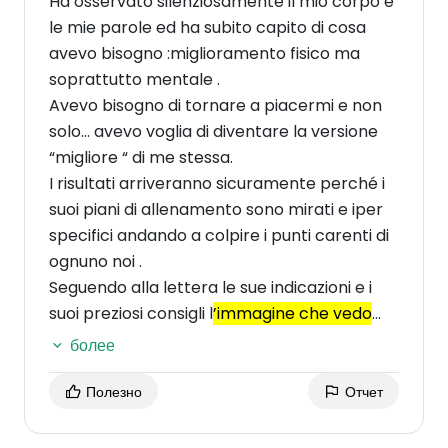
Ha osservato silenziosamente il mio corpo e
le mie parole ed ha subito capito di cosa
avevo bisogno :miglioramento fisico ma
soprattutto mentale .
Avevo bisogno di tornare a piacermi e non
solo… avevo voglia di diventare la versione
“migliore “ di me stessa.
I risultati arriveranno sicuramente perché i
suoi piani di allenamento sono mirati e iper
specifici andando a colpire i punti carenti di
ognuno noi .
Seguendo alla lettera le sue indicazioni e i
suoi preziosi consigli l
’immagine che vedo
riflessa nello specchio inizia a piacermi
более
sempre più
e questo ha migliorato non solo
la mia autostima , ma anche il rapporto con
Полезно
Отчет
gli altri .