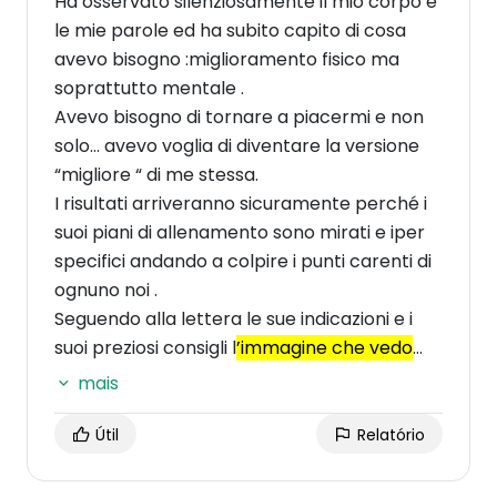
Ha osservato silenziosamente il mio corpo e
le mie parole ed ha subito capito di cosa
avevo bisogno :miglioramento fisico ma
soprattutto mentale .
Avevo bisogno di tornare a piacermi e non
solo… avevo voglia di diventare la versione
“migliore “ di me stessa.
I risultati arriveranno sicuramente perché i
suoi piani di allenamento sono mirati e iper
specifici andando a colpire i punti carenti di
ognuno noi .
Seguendo alla lettera le sue indicazioni e i
suoi preziosi consigli l
’immagine che vedo
riflessa nello specchio inizia a piacermi
mais
sempre più
e questo ha migliorato non solo
la mia autostima , ma anche il rapporto con
Útil
Relatório
gli altri .