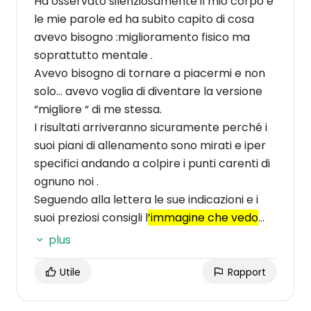
Ha osservato silenziosamente il mio corpo e
le mie parole ed ha subito capito di cosa
avevo bisogno :miglioramento fisico ma
soprattutto mentale .
Avevo bisogno di tornare a piacermi e non
solo… avevo voglia di diventare la versione
“migliore “ di me stessa.
I risultati arriveranno sicuramente perché i
suoi piani di allenamento sono mirati e iper
specifici andando a colpire i punti carenti di
ognuno noi .
Seguendo alla lettera le sue indicazioni e i
suoi preziosi consigli l
’immagine che vedo
riflessa nello specchio inizia a piacermi
plus
sempre più
e questo ha migliorato non solo
la mia autostima , ma anche il rapporto con
Utile
Rapport
gli altri .