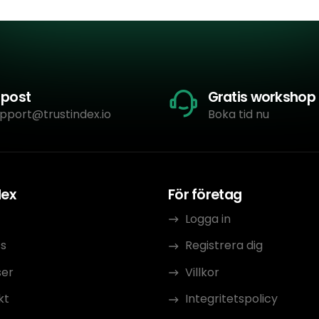
-post
Gratis workshop
pport@trustindex.io
Boka tid nu
dex
För företag
Logga in
s
Registrera dig
ser
Villkor
kt
Integritetspolicy