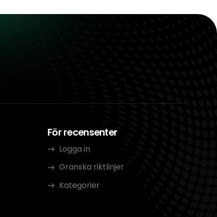
För recensenter
Logga in
Granska riktlinjer
Kategorier