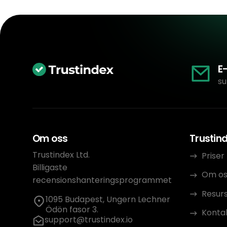
E
su
Om oss
Trustin
Trustindex Ltd.
Priser
Billigaste
Om os
recensionshanteringsprogrammet
Resur
1095 Budapest, Ungern Lechner
Ödön fasor 3.
Konta
support@trustindex.io