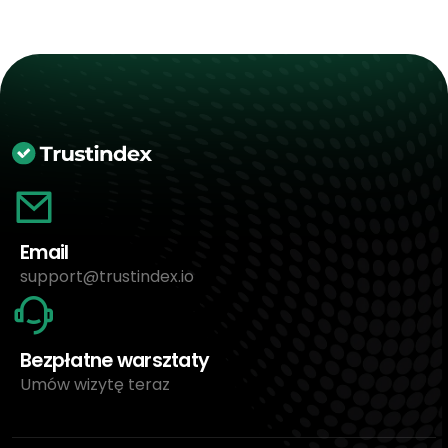
Email
support@trustindex.io
Bezpłatne warsztaty
Umów wizytę teraz