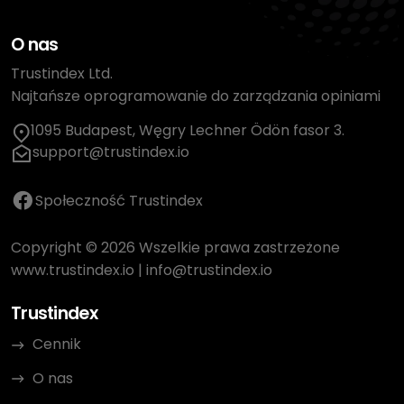
O nas
Trustindex Ltd.
Najtańsze oprogramowanie do zarządzania opiniami
1095 Budapest, Węgry Lechner Ödön fasor 3.
support@trustindex.io
Społeczność Trustindex
Copyright © 2026 Wszelkie prawa zastrzeżone
www.trustindex.io
|
info@trustindex.io
Trustindex
Cennik
O nas