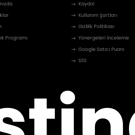
mızda
Kaydol
klar
Kullanım Şartları
m
Gizlilik Politikası
ık Programı
Yönergeleri İnceleme
Google Satıcı Puanı
SSS
sti