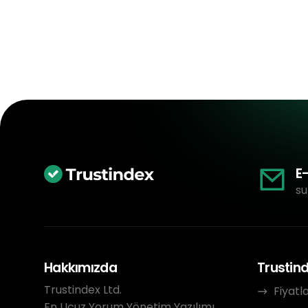
E
su
Hakkımızda
Trustin
Trustindex Ltd.
Fiyatl
En Ucuz Yorum Yönetim Yazılımı