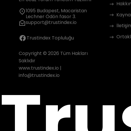
Hakkı
1095 Budapest, Macaristan
Kayna
Lechner Ödön fasor 3.
support@trustindex.io
İletişi
Ortakl
Trustindex Topluluğu
Copyright © 2026 Tüm Hakları
Saklıdır
www.trustindex.io
|
Tru
info@trustindex.io