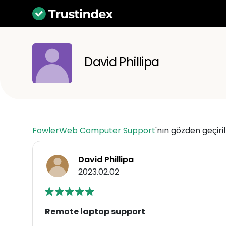
David Phillipa
FowlerWeb Computer Support
'nın gözden geçiri
David Phillipa
2023.02.02
Remote laptop support