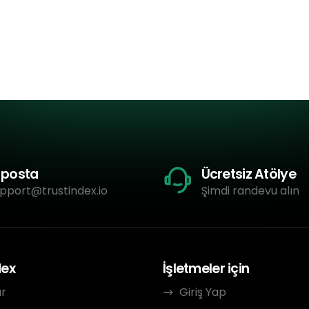
-posta
Ücretsiz Atölye
pport@trustindex.io
Şimdi randevu alın
dex
İşletmeler için
ar
Giriş Yap