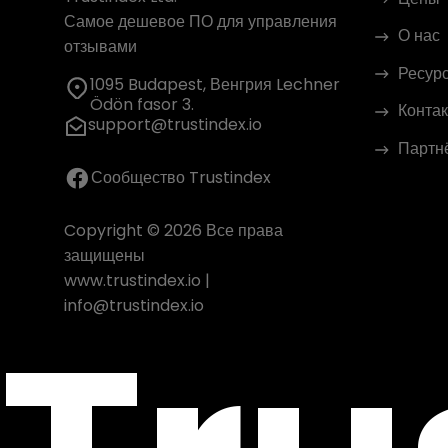
Самое дешевое ПО для управления
О нас
отзывами
Ресур
1095 Budapest, Венгрия Lechner
Ödön fasor 3.
Контак
support@trustindex.io
Партн
Сообщество Trustindex
Copyright © 2026 Все права
защищены
www.trustindex.io
|
info@trustindex.io