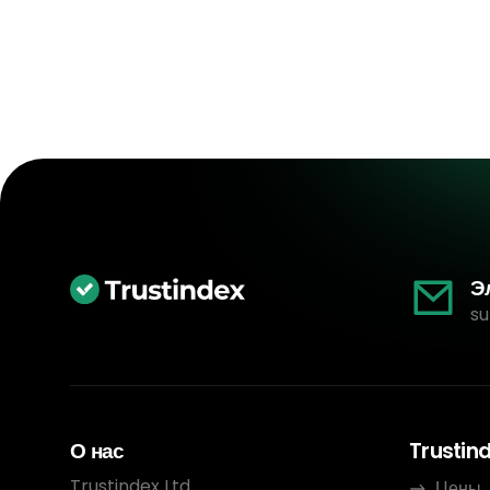
Э
su
О нас
Trustin
Trustindex Ltd.
Цены