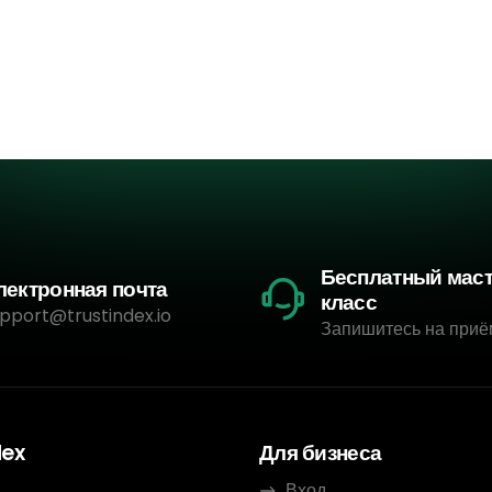
Бесплатный мас
лектронная почта
класс
pport@trustindex.io
Запишитесь на приё
dex
Для бизнеса
Вход