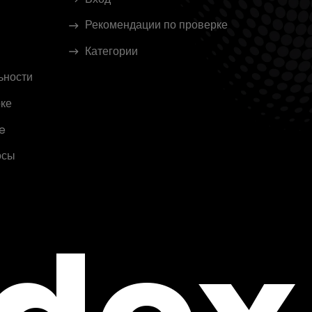
Рекомендации по проверке
Категории
ьности
ке
e
осы