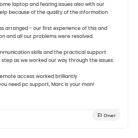
ome laptop and fearing issues also with our
elp because of the quality of the information
arranged - our first experience of this and
ot on and all our problems were resolved.
munication skills and the practical support
y step as we worked our way through the issues.
 remote access worked brilliantly.
ot rate our experience highly enough. If you need pc support, Marc is your man!
Отчет