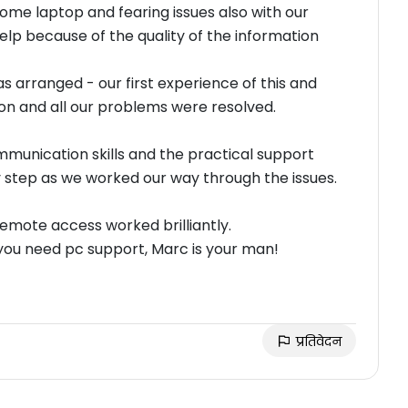
ome laptop and fearing issues also with our
elp because of the quality of the information
arranged - our first experience of this and
ot on and all our problems were resolved.
munication skills and the practical support
y step as we worked our way through the issues.
 remote access worked brilliantly.
ot rate our experience highly enough. If you need pc support, Marc is your man!
प्रतिवेदन