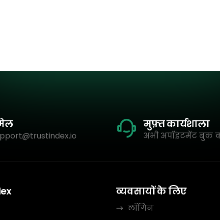
मेल
मुफ़्त कार्यशाला
pport@trustindex.io
अभी अपॉइंटमेंट बुक क
dex
व्यवसायों के लिए
लॉगिन