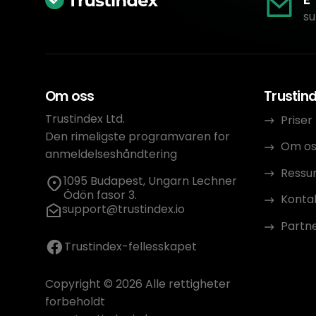
su
Om oss
Trustin
Trustindex Ltd.
Priser
Den rimeligste programvaren for
Om os
anmeldelseshåndtering
Ressu
1095 Budapest, Ungarn Lechner
Ödön fasor 3.
Konta
support@trustindex.io
Partn
Trustindex-fellesskapet
Copyright © 2026 Alle rettigheter
forbeholdt