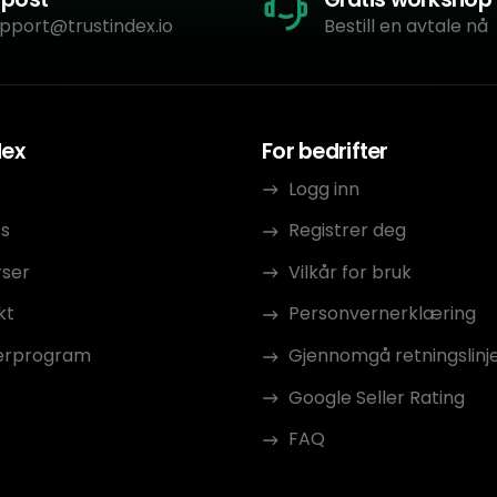
pport@trustindex.io
Bestill en avtale nå
dex
For bedrifter
Logg inn
s
Registrer deg
rser
Vilkår for bruk
kt
Personvernerklæring
erprogram
Gjennomgå retningslinj
Google Seller Rating
FAQ