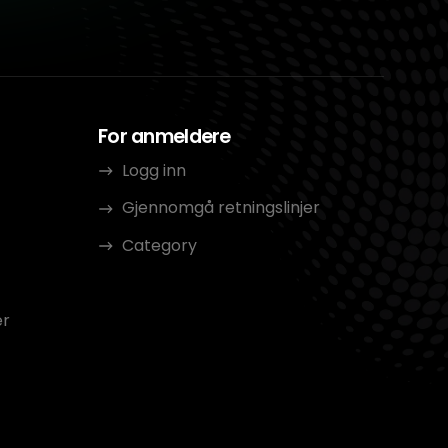
For anmeldere
Logg inn
Gjennomgå retningslinjer
Category
er