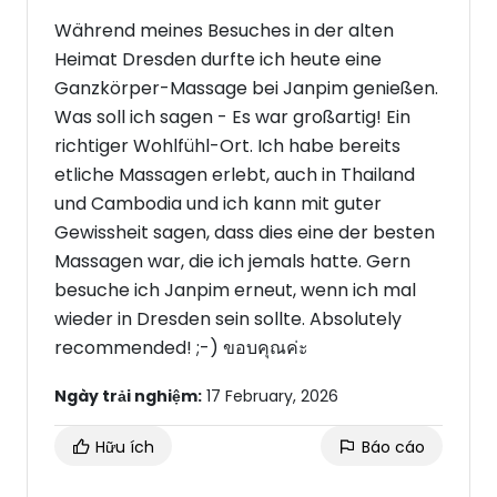
Während meines Besuches in der alten
Heimat Dresden durfte ich heute eine
Ganzkörper-Massage bei Janpim genießen.
Was soll ich sagen - Es war großartig! Ein
richtiger Wohlfühl-Ort. Ich habe bereits
etliche Massagen erlebt, auch in Thailand
und Cambodia und ich kann mit guter
Gewissheit sagen, dass dies eine der besten
Massagen war, die ich jemals hatte. Gern
besuche ich Janpim erneut, wenn ich mal
wieder in Dresden sein sollte. Absolutely
recommended! ;-) ขอบคุณค่ะ
Ngày trải nghiệm:
17 February, 2026
Hữu ích
Báo cáo