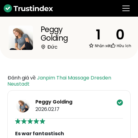
Peggy
1
0
Golding
Nhận xét
Hữu ích
Đức
Đánh giá về
Janpim Thai Massage Dresden
Neustadt
Peggy Golding
2026.02.17
Es war fantastisch