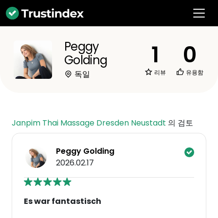
Peggy
1
0
Golding
리뷰
유용함
독일
Janpim Thai Massage Dresden Neustadt
의 검토
Peggy Golding
2026.02.17
Es war fantastisch