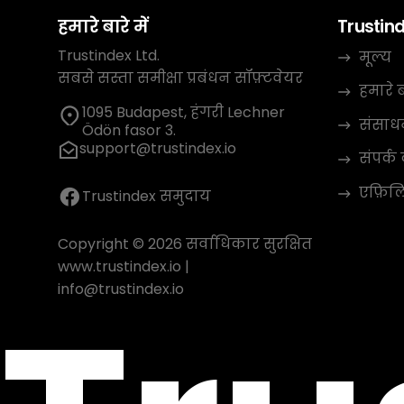
हमारे बारे में
Trustin
Trustindex Ltd.
मूल्य
सबसे सस्ता समीक्षा प्रबंधन सॉफ़्टवेयर
हमारे बा
1095 Budapest, हंगरी Lechner
संसाध
Ödön fasor 3.
support@trustindex.io
संपर्क 
एफ़िलिए
Trustindex समुदाय
Copyright © 2026 सर्वाधिकार सुरक्षित
www.trustindex.io
|
info@trustindex.io