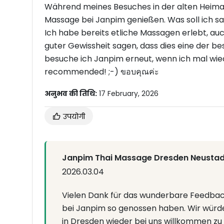
Während meines Besuches in der alten Heima
Massage bei Janpim genießen. Was soll ich sag
Ich habe bereits etliche Massagen erlebt, au
guter Gewissheit sagen, dass dies eine der be
besuche ich Janpim erneut, wenn ich mal wiede
recommended! ;-) ขอบคุณค่ะ
अनुभव की तिथि:
17 February, 2026
उपयोगी
Janpim Thai Massage Dresden Neustadt से
2026.03.04
Vielen Dank für das wunderbare Feedback,
bei Janpim so genossen haben. Wir würde
in Dresden wieder bei uns willkommen zu 