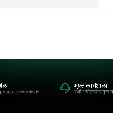
मेल
मुफ़्त कार्यशाला
pport@trustindex.io
अभी अपॉइंटमेंट बुक क