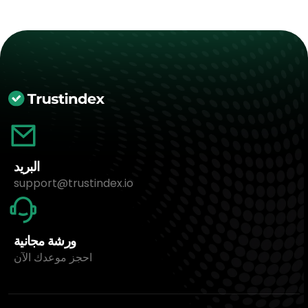
البريد
support@trustindex.io
ورشة مجانية
احجز موعدك الآن