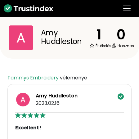
1
0
Amy
Huddleston
Értékelések
Hasznos
Tammys Embroidery
véleménye
Amy Huddleston
2023.02.16
Excellent!