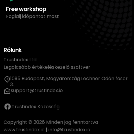
Free workshop
Foglalj időpontot most
Rólunk
Trustindex Ltd.
Legolcsóbb értékeléskezelő szoftver
1095 Budapest, Magyarország Lechner Ödön fasor
3.
support@trustindex.io
Trustindex Közösség
Copyright © 2026 Minden jog fenntartva
www.trustindex.io
|
info@trustindex.io