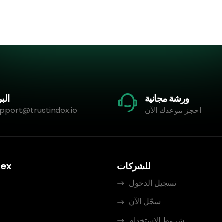
ورشة مجانية
البر
احجز موعدك الآن
pport@trustindex.io
للشركات
dex
تسجيل الدخول
سجّل الآن
م
شروط الاستخدام