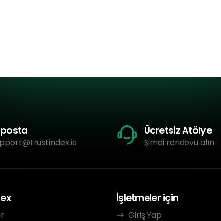
-posta
Ücretsiz Atölye
pport@trustindex.io
Şimdi randevu alın
dex
İşletmeler için
ar
Giriş Yap