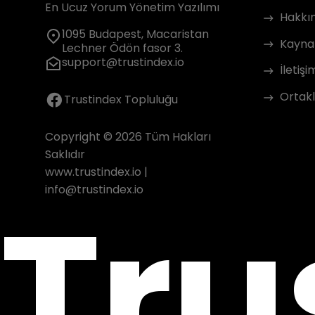
En Ucuz Yorum Yönetim Yazılımı
Hakkı
1095 Budapest, Macaristan
Kayna
Lechner Ödön fasor 3.
support@trustindex.io
İletişi
Ortakl
Trustindex Topluluğu
Copyright © 2026 Tüm Hakları
Saklıdır
www.trustindex.io
|
Tru
info@trustindex.io