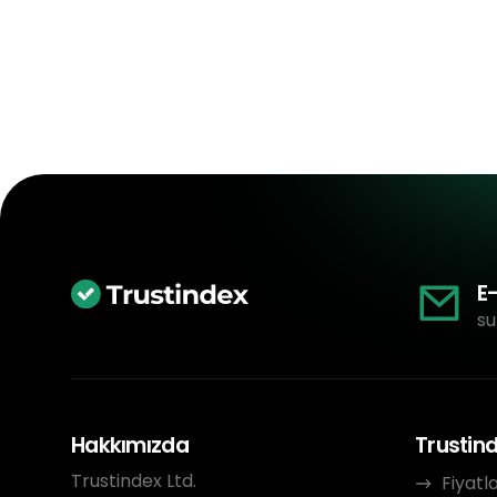
E
su
Hakkımızda
Trustin
Trustindex Ltd.
Fiyatl