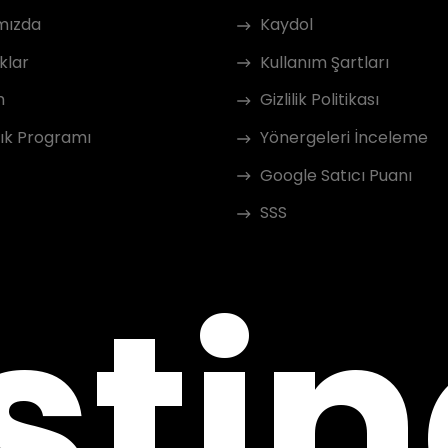
mızda
Kaydol
klar
Kullanım Şartları
m
Gizlilik Politikası
ık Programı
Yönergeleri İnceleme
Google Satıcı Puanı
SSS
sti