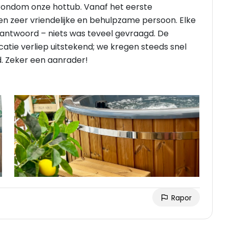
 rondom onze hottub. Vanaf het eerste
zeer vriendelijke en behulpzame persoon. Elke
eantwoord – niets was teveel gevraagd. De
catie verliep uitstekend; we kregen steeds snel
d. Zeker een aanrader!
Rapor