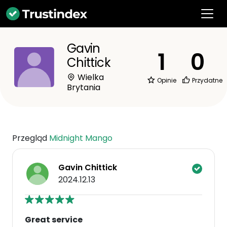
Gavin
1
0
Chittick
Wielka
Opinie
Przydatne
Brytania
Przegląd
Midnight Mango
Gavin Chittick
2024.12.13
Great service