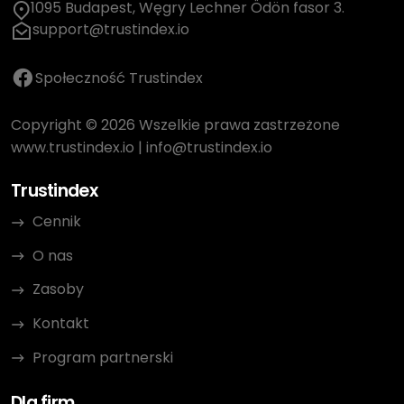
1095 Budapest, Węgry Lechner Ödön fasor 3.
support@trustindex.io
Społeczność Trustindex
Copyright © 2026 Wszelkie prawa zastrzeżone
www.trustindex.io
|
info@trustindex.io
Trustindex
Cennik
O nas
Zasoby
Kontakt
Program partnerski
Dla firm