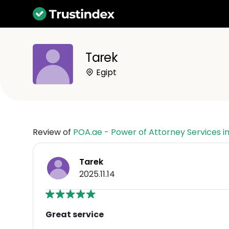
Tarek
Egipt
Review of
POA.ae - Power of Attorney Services i
Tarek
2025.11.14
Great service