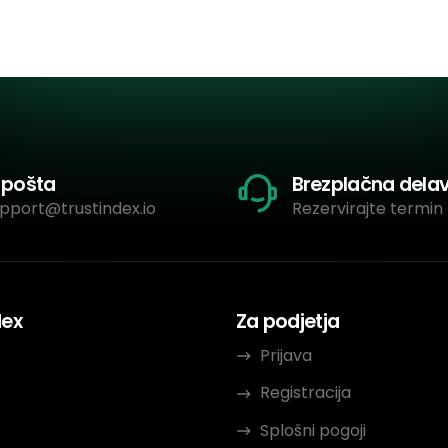
-pošta
Brezplačna dela
pport@trustindex.io
Rezervirajte termin 
dex
Za podjetja
Prijava
Registracija
Splošni pogoji