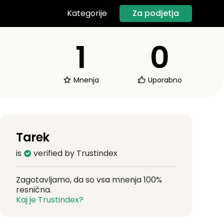
Za podjetja
Kategorije
1
0
Mnenja
Uporabno
Tarek
is
verified by Trustindex
Zagotavljamo, da so vsa mnenja 100%
resnična.
Kaj je Trustindex?