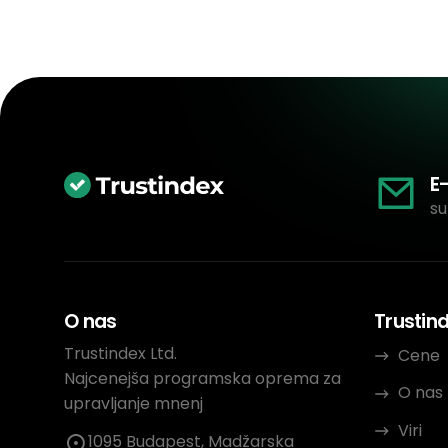
E
su
O nas
Trustin
Trustindex Ltd.
Cene
Najcenejša programska oprema za
O nas
upravljanje mnenj
Viri
1095 Budapest, Madžarska