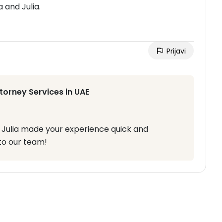
 and Julia.
Prijavi
torney Services in UAE
d Julia made your experience quick and
 to our team!