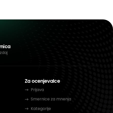
vnica
zdaj
Za ocenjevalce
Prijava
Smernice za mnenja
Kategorije