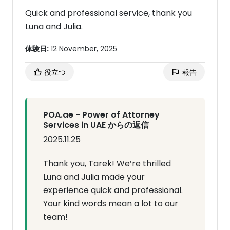
Quick and professional service, thank you
Luna and Julia.
体験日:
12 November, 2025
役立つ
報告
POA.ae - Power of Attorney
Services in UAE からの返信
2025.11.25
Thank you, Tarek! We’re thrilled
Luna and Julia made your
experience quick and professional.
Your kind words mean a lot to our
team!