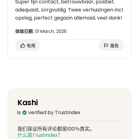
Super fijn contact, betrouwbaar, positief,
adequaat, zorgvuldig. Twee verhuizingen incl
opslag, perfect gegaan allemaal, veel dank!
体验日期:
01 March, 2026
有用
报告
Kashi
is
verified by Trustindex
我们保证所有评论都是100％真实。
什么是Trustindex？