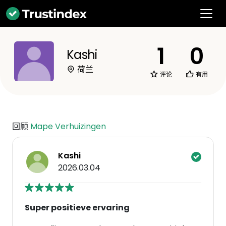
1
0
Kashi
荷兰
评论
有用
回顾
Mape Verhuizingen
Kashi
2026.03.04
Super positieve ervaring